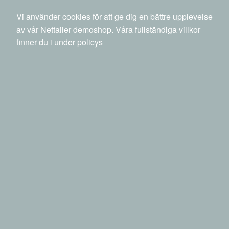
040 20 88 00
info@netset.com
Ny kund
Vi använder cookies för att ge dig en bättre upplevelse
Swedish
English
Språk
av vår Nettailer demoshop. Våra fullständiga villkor
finner du i under policys
0 SEK
inkl moms
Sök
Produkter
Mina sidor