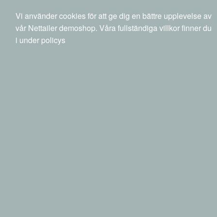
040 20 88 00
info@netset.com
Ny kund
Vi använder cookies för att ge dig en bättre upplevelse av
Swedish
English
Språk
vår Nettailer demoshop. Våra fullständiga villkor finner du
i under policys
0 SEK
inkl moms
Sök
Produkter
Mina sidor
Datorer
Datorer
Bärbara datorer
HP