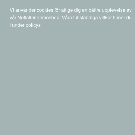
040 20 88 00
info@netset.com
Ny kund
Vi använder cookies för att ge dig en bättre upplevelse av
Swedish
English
Språk
vår Nettailer demoshop. Våra fullständiga villkor finner du
i under policys
0 SEK
inkl moms
Sök
Produkter
Mina sidor
Telefoni & GPS
Mobiltelefoner & GPS
Mobiltelefoner
Apple