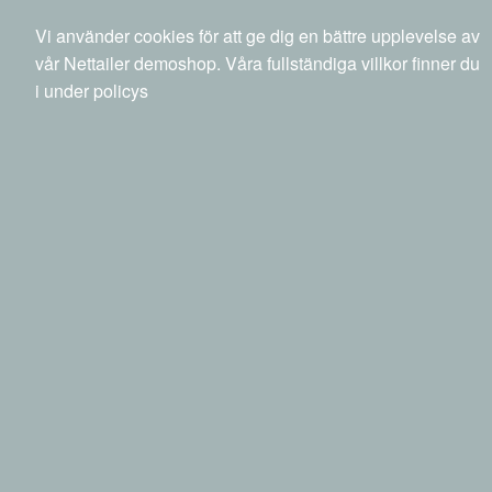
040 20 88 00
info@netset.com
Ny kund
Vi använder cookies för att ge dig en bättre upplevelse av
Swedish
English
Språk
vår Nettailer demoshop. Våra fullständiga villkor finner du
i under policys
0 SEK
inkl moms
Sök
Produkter
Mina sidor
Kringutrustning
Möss & tangentbord
Tangentbord - kabel
Lenovo