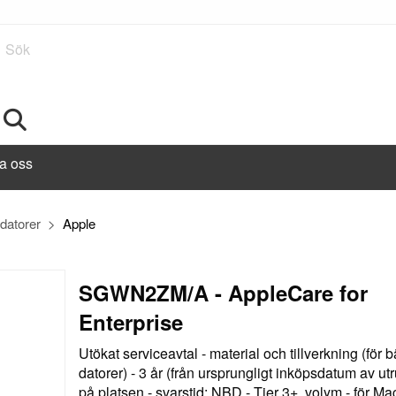
Sök
a oss
 datorer
Apple
SGWN2ZM/A - AppleCare for
Enterprise
Utökat serviceavtal - material och tillverkning (för 
datorer) - 3 år (från ursprungligt inköpsdatum av ut
på platsen - svarstid: NBD - Tier 3+, volym - för M