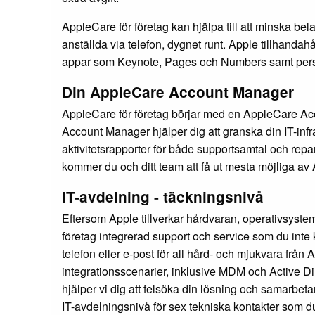
AppleCare för företag kan hjälpa till att minska bel
anställda via telefon, dygnet runt. Apple tillhanda
appar som Keynote, Pages och Numbers samt person
Din AppleCare Account Manager
AppleCare för företag börjar med en AppleCare A
Account Manager hjälper dig att granska din IT-inf
aktivitetsrapporter för både supportsamtal och rep
kommer du och ditt team att få ut mesta möjliga av 
IT-avdelning - täckningsnivå
Eftersom Apple tillverkar hårdvaran, operativsyst
företag integrerad support och service som du inte
telefon eller e-post för all hård- och mjukvara från
integrationsscenarier, inklusive MDM och Active D
hjälper vi dig att felsöka din lösning och samarbet
IT-avdelningsnivå för sex tekniska kontakter som du