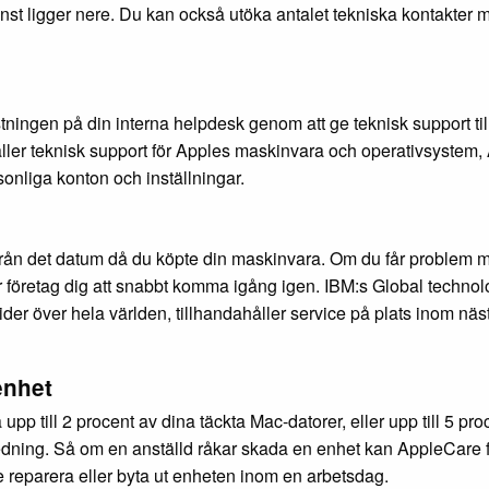
änst ligger nere. Du kan också utöka antalet tekniska kontakter 
stningen på din interna helpdesk genom att ge teknisk support til
håller teknisk support för Apples maskinvara och operativsystem,
liga konton och inställningar.
 år från det datum då du köpte din maskinvara. Om du får problem 
 företag dig att snabbt komma igång igen. IBM:s Global techno
der över hela världen, tillhandahåller service på plats inom näs
enhet
p till 2 procent av dina täckta Mac-datorer, eller upp till 5 pro
ledning. Så om en anställd råkar skada en enhet kan AppleCare 
le reparera eller byta ut enheten inom en arbetsdag.