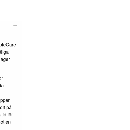
ppleCare
tliga
nager
ör
ia
appar
ort på
tid för
mot en