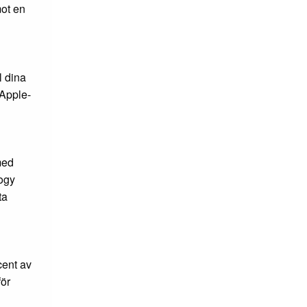
mot en
l dina
 Apple-
med
logy
ta
cent av
för