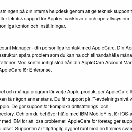
astningen på din interna helpdesk genom att ge teknisk support ti
håller teknisk support för Apples maskinvara och operativsystem,
liga konton och inställningar.
ccount Manager - din personliga kontakt med AppleCare. Din A
rastruktur, spåra problem som du kan ha och tillhandahålla måna
arationer. Med kontinuerligt stöd från din AppleCare Account Ma
AppleCare för Enterprise.
emet och många program för varje Apple-produkt ger AppleCare f
 kan få någon annanstans. Du får support på IT-avdelningsnivå v
 Apple. De ger support för komplexa driftsättnings- och
irectory. Och om du behöver hjälp med IBM MobileFirst för iOS-
ar med IBM för att lösa problemet. AppleCare för företag ger supp
 utser. Supporten är tillgänglig dygnet runt med en timmes svars