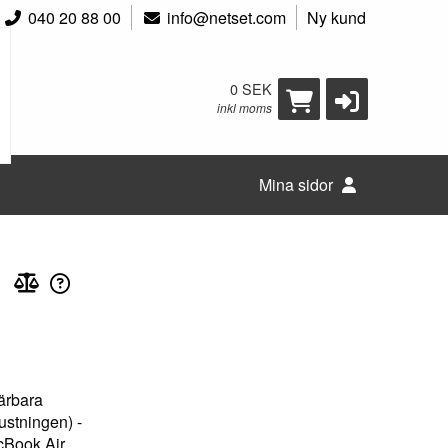
040 20 88 00
info@netset.com
Ny kund
0 SEK
inkl moms
Mina sidor
bärbara
rustningen) -
acBook Air