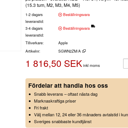
(15.3 tum, M2, M3, M4, M5)
1-2 dagars
Beställningsvara
leveranstid
3-4 dagars
Beställningsvara
leveranstid
Tillverkare
Apple
Artikelnr
SGWN2ZM/A
1 816,50 SEK
Lä
inkl moms
Fördelar att handla hos oss
Snabb leverans – oftast nästa dag
Marknaskraftiga priser
Fri frakt
Välj mellan 12, 24 eller 36 månaders avtalstid i k
Sveriges snabbaste kundtjänst