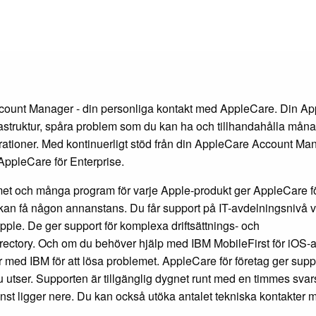
ccount Manager - din personliga kontakt med AppleCare. Din A
rastruktur, spåra problem som du kan ha och tillhandahålla måna
arationer. Med kontinuerligt stöd från din AppleCare Account Ma
AppleCare för Enterprise.
emet och många program för varje Apple-produkt ger AppleCare f
 kan få någon annanstans. Du får support på IT-avdelningsnivå v
 Apple. De ger support för komplexa driftsättnings- och
irectory. Och om du behöver hjälp med IBM MobileFirst för iOS-
ar med IBM för att lösa problemet. AppleCare för företag ger supp
 utser. Supporten är tillgänglig dygnet runt med en timmes svars
änst ligger nere. Du kan också utöka antalet tekniska kontakter 