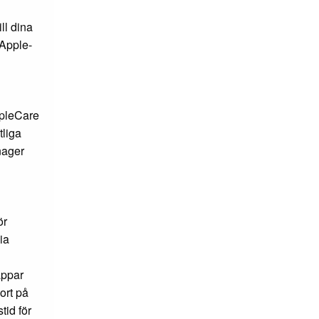
ll dina
 Apple-
ppleCare
tliga
nager
ör
ia
appar
ort på
tid för