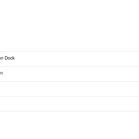
on Dock
on