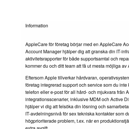
Information
AppleCare för företag börjar med en AppleCare A
Account Manager hjälper dig att granska din IT-inf
aktivitetsrapporter för både supportsamtal och rep
kommer du och ditt team att få ut mesta möjliga av 
Eftersom Apple tillverkar hårdvaran, operativsyst
företag integrerad support och service som du inte
telefon eller e-post för all hård- och mjukvara från
integrationsscenarier, inklusive MDM och Active D
hjälper vi dig att felsöka din lösning och samarbet
IT-avdelningsnivå för sex tekniska kontakter som du
högprioriterade problem, t.ex. när en produktionstj
extra avgift.