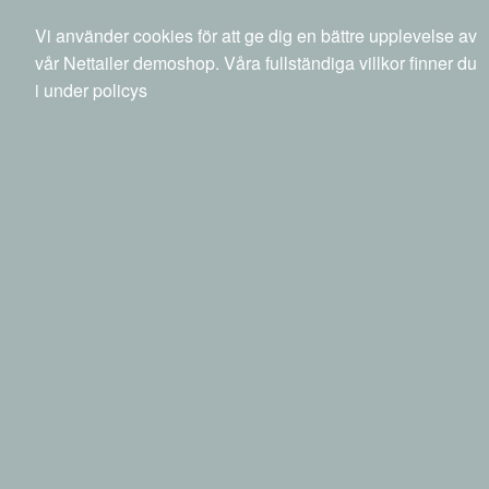
040 20 88 00
info@netset.com
Ny kund
Vi använder cookies för att ge dig en bättre upplevelse av
Swedish
English
Språk
vår Nettailer demoshop. Våra fullständiga villkor finner du
i under policys
0 SEK
inkl moms
Sök
Produkter
Mina sidor
Kringutrustning
Tillbehör
Service, garanti & support datorer
Dell