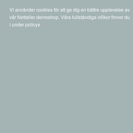
040 20 88 00
info@netset.com
Ny kund
Vi använder cookies för att ge dig en bättre upplevelse av
Swedish
English
Språk
vår Nettailer demoshop. Våra fullständiga villkor finner du
i under policys
0 SEK
inkl moms
Sök
Produkter
Mina sidor
Kringutrustning
Tillbehör
Service, garanti & support datorer
HP