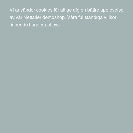
040 20 88 00
info@netset.com
Ny kund
Vi använder cookies för att ge dig en bättre upplevelse
Swedish
English
Språk
av vår Nettailer demoshop. Våra fullständiga villkor
finner du i under policys
0 SEK
inkl moms
Sök
Produkter
Mina sidor
Bläck, toner & förbrukningsvaror
Rensa alla filter
Bläckpatroner
Sortera efter
Filter
Sortera efter