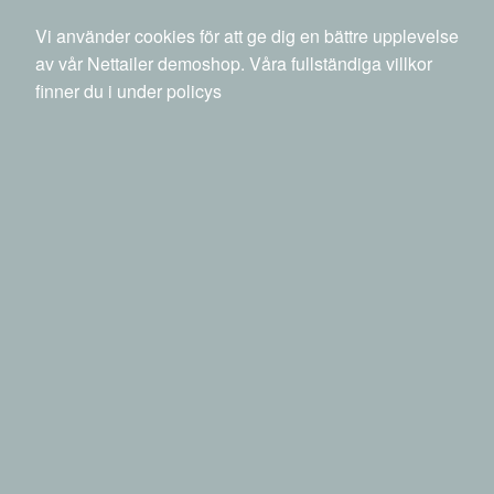
040 20 88 00
info@netset.com
Ny kund
Vi använder cookies för att ge dig en bättre upplevelse
Swedish
English
Språk
av vår Nettailer demoshop. Våra fullständiga villkor
finner du i under policys
0 SEK
inkl moms
Sök
Produkter
Mina sidor
Mobiltelefoner & GPS
Rensa alla filter
GPS - mottagare
Sortera efter
Filter
Sortera efter