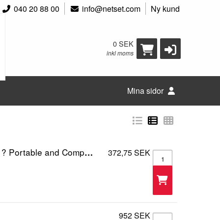
040 20 88 00
info@netset.com
Ny kund
0 SEK
inkl moms
Mina sidor
.0 Extender ? USB Multiport Expander (ST7202USB)
372,75 SEK
StarTech.com 7 Port
952 SEK
Trapetsjack - 105400