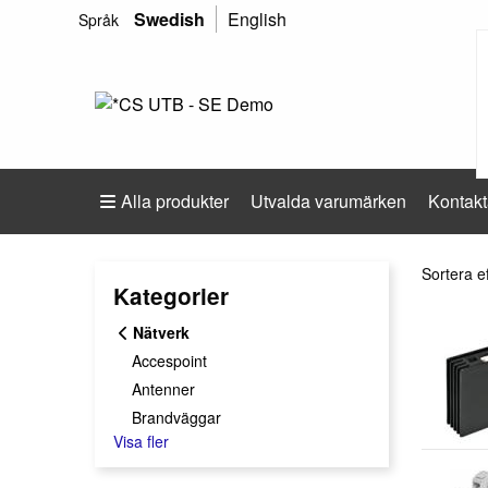
Swedish
English
Språk
Alla produkter
Utvalda varumärken
Kontakt
Sortera e
Sortera e
Kategorier
Nätverk
Accespoint
Antenner
Brandväggar
Visa fler