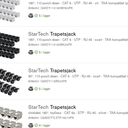
180°, 110 punch down - CAT 6 - UTP - RJ-45 - vit - TAA-kompatibel (
Artikelnr: C6KEY110180WH24PK
5
i lager
StarTech
Trapetsjack
180°, 110 punch down - CAT 6 - UTP - RJ-45 - svart - TAA-kompatibel
Artikelnr: C6KEY110180BK24PK
5
i lager
StarTech
Trapetsjack
90°, 110 punch down - CAT 6 - UTP - RJ-45 - svart - TAA-kompatibel 
Artikelnr: C6KEY110BK24PK
5
i lager
StarTech
Trapetsjack
shielded, 180°, toolless - CAT 6a - STP - RJ-45 - silver - TAA-kompat
Artikelnr: C6AKEYTLSTP18010PK
4
i lager