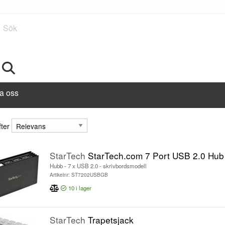
Sök
a oss
fter
fter
StarTech
StarTech.com 7 Port USB 2.0 Hub ? Portable and Compact ? Bus Powered USB 2
Hubb - 7 x USB 2.0 - skrivbordsmodell
Artikelnr: ST7202USBGB
10
i lager
StarTech
Trapetsjack