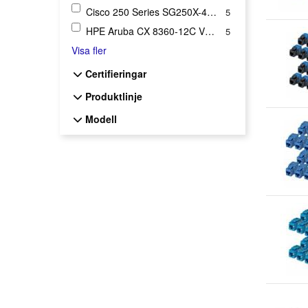
Cisco 250 Series SG250X-48P
5
HPE Aruba CX 8360-12C V2, 8360-16Y2C V2
5
Visa fler
Certifieringar
Certifieringar
Produktlinje
Produktlinje
Modell
Modell