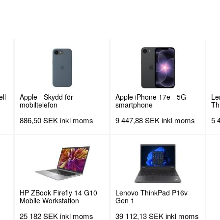
ll
Apple - Skydd för
Apple iPhone 17e - 5G
Le
mobiltelefon
smartphone
Th
Do
886,50 SEK
inkl moms
9 447,88 SEK
inkl moms
5 
HP ZBook Firefly 14 G10
Lenovo ThinkPad P16v
Mobile Workstation
Gen 1
25 182 SEK
inkl moms
39 112,13 SEK
inkl moms