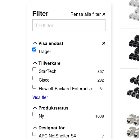
Filter
Rensa alla filter
Visa endast
Visa endast
I lager
Tillverkare
Tillverkare
StarTech
357
Cisco
282
Hewlett Packard Enterprise
61
Visa fler
Produktstatus
Produktstatus
Ny
1008
Designat för
Designat för
APC NetShelter SX
7