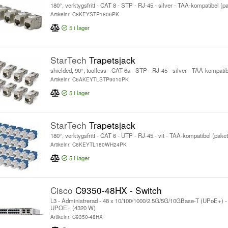
180°, verktygsfritt - CAT 8 - STP - RJ-45 - silver - TAA-kompatibel (p
Artikelnr: C8KEYSTP1806PK
5
i lager
StarTech
Trapetsjack
shielded, 90°, toolless - CAT 6a - STP - RJ-45 - silver - TAA-kompati
Artikelnr: C6AKEYTLSTP9010PK
5
i lager
StarTech
Trapetsjack
180°, verktygsfritt - CAT 6 - UTP - RJ-45 - vit - TAA-kompatibel (pake
Artikelnr: C6KEYTL180WH24PK
5
i lager
Cisco
C9350-48HX - Switch
L3 - Administrerad - 48 x 10/100/1000/2.5G/5G/10GBase-T (UPoE+) - 
UPOE+ (4320 W)
Artikelnr: C9350-48HX