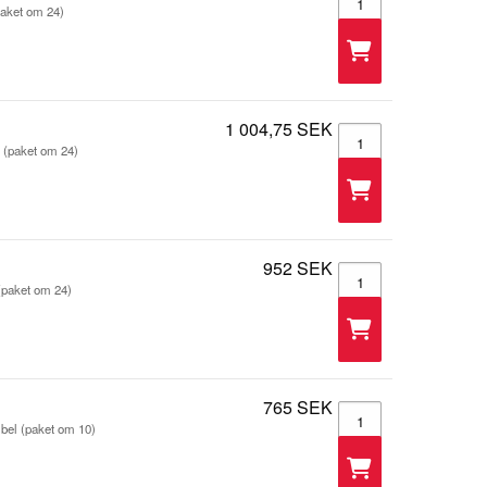
paket om 24)
1 004,75 SEK
Trapetsjack - 105399
 (paket om 24)
952 SEK
Trapetsjack - 105399
(paket om 24)
765 SEK
Trapetsjack - 105399
ibel (paket om 10)