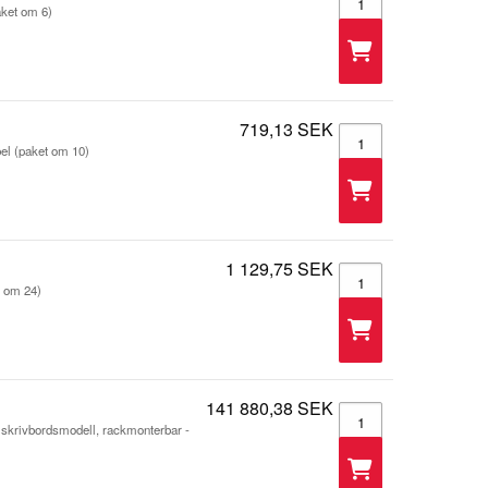
aket om 6)
719,13 SEK
Trapetsjack - 105399
bel (paket om 10)
1 129,75 SEK
Trapetsjack - 105399
t om 24)
141 880,38 SEK
C9350-48HX - Switch
skrivbordsmodell, rackmonterbar -