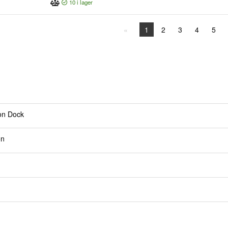
10
i lager
1
2
3
4
5
on Dock
on