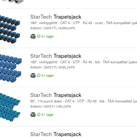
StarTech
Trapetsjack
180°, verktygsfritt - CAT 6 - UTP - RJ-45 - svart - TAA-kompatibel (p
Artikelnr: C6KEYTL180BK24PK
5
i lager
StarTech
Trapetsjack
180°, verktygsfritt - CAT 6 - UTP - RJ-45 - blå - TAA-kompatibel (pak
Artikelnr: C6KEYTL180BL24PK
5
i lager
StarTech
Trapetsjack
90°, 110 punch down - CAT 6 - UTP - RJ-45 - blå - TAA-kompatibel (p
Artikelnr: C6KEY110BL24PK
5
i lager
StarTech
Trapetsjack