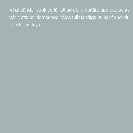
040 20 88 00
info@netset.com
Ny kund
Vi använder cookies för att ge dig en bättre upplevelse av
Swedish
English
Språk
vår Nettailer demoshop. Våra fullständiga villkor finner du
i under policys
0 SEK
inkl moms
Sök
Produkter
Mina sidor
Nätverk
Nätverk
Modem
HP