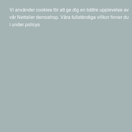
040 20 88 00
info@netset.com
Ny kund
Vi använder cookies för att ge dig en bättre upplevelse av
Swedish
English
Språk
vår Nettailer demoshop. Våra fullständiga villkor finner du
i under policys
0 SEK
inkl moms
Sök
Produkter
Mina sidor
Telefoni & GPS
Mobiltelefoner & GPS
Mobiltelefoner - fodral & skal
Apple